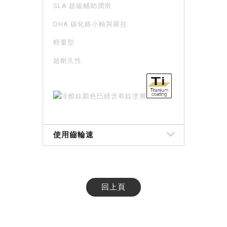
SLA 超級輔助潤滑
DHA 碳化鉻小軸與羅拉
輕量型
超耐久性
鈦顏色巳經含有鈦塗層
使用齒輪速
回上頁