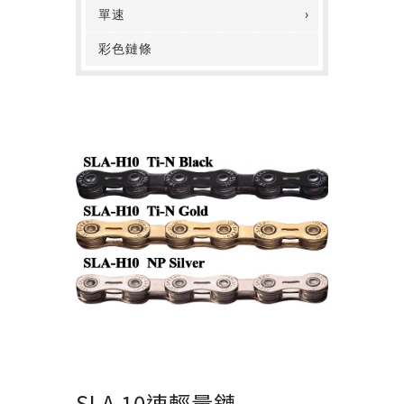
單速
彩色鏈條
SLA 10速輕量鏈