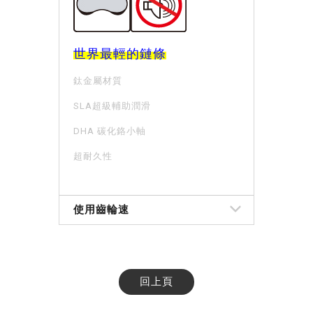
世界最輕的鏈條
鈦金屬材質
SLA超級輔助潤滑
DHA 碳化鉻小軸
超耐久性
使用齒輪速
回上頁