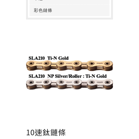
彩色鏈條
10速鈦鏈條