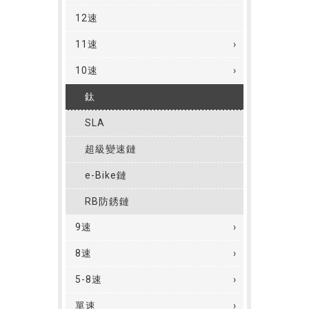
12速
11速
10速
鈦
SLA
超級變速鏈
e-Bike鏈
RB防銹鏈
9速
8速
5-8速
單速