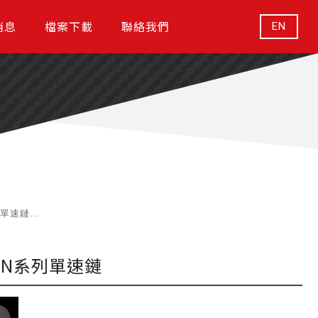
消息
檔案下載
聯絡我們
EN
列單速鏈...
ke N系列單速鏈