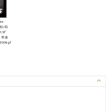
Ne
棕/棕
/8”
：單速
00kgf