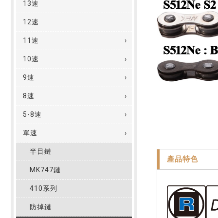
13速
12速
11速
10速
9速
8速
5-8速
單速
半目鏈
產品特色
MK747鏈
410系列
防掉鏈