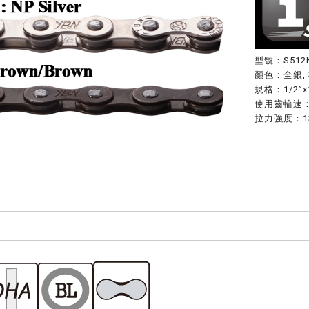
型號：S512
顏色：全銀, 
規格：1/2”x1
使用齒輪速
拉力強度：13