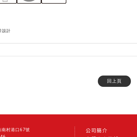
片設計
回上頁
港南村港口67號
公司簡介
546