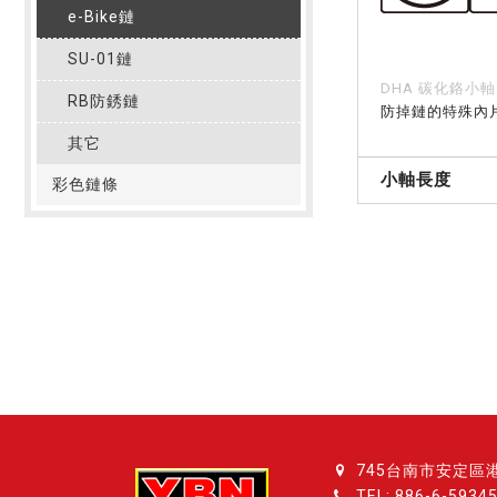
e-Bike鏈
SU-01鏈
DHA 碳化鉻小軸
RB防銹鏈
防掉鏈的特殊內
其它
小軸長度
彩色鏈條
745台南市安定區
TEL:
886-6-5934