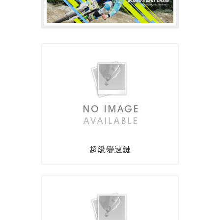
超級變速鏈