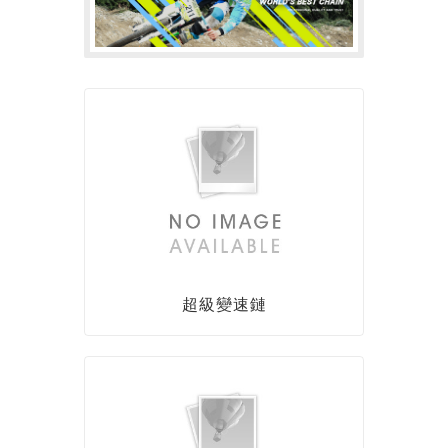
超級變速鏈