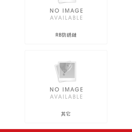
RB防銹鏈
其它