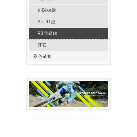
e-Bike鏈
SU-01鏈
RB防銹鏈
其它
彩色鏈條