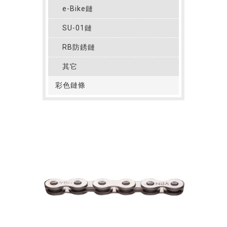
e-Bike鏈
SU-01鏈
RB防銹鏈
其它
彩色鏈條