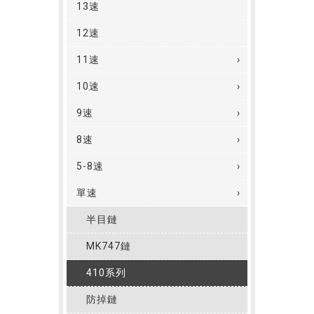
13速
12速
11速
10速
9速
8速
5-8速
單速
半目鏈
MK747鏈
410系列
防掉鏈