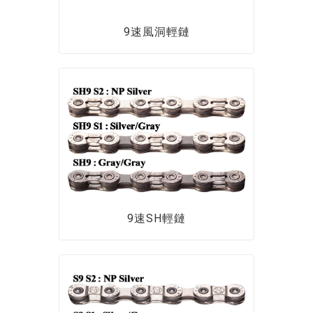
9速風洞輕鏈
9速SH輕鏈