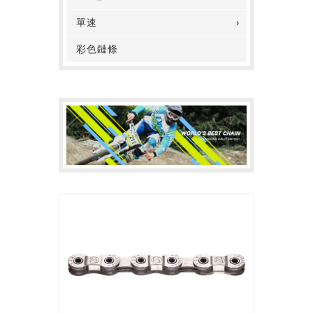
單速
彩色鏈條