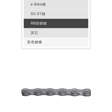
e-Bike鏈
SU-01鏈
RB防銹鏈
其它
彩色鏈條