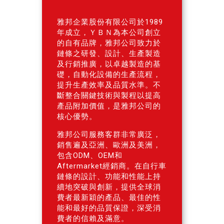
雅邦企業股份有限公司於1989
年成立，ＹＢＮ為本公司創立
的自有品牌，雅邦公司致力於
鏈條之研發、設計、生產製造
及行銷推廣，以卓越製造的基
礎，自動化設備的生產流程，
提升生產效率及品質水準。不
斷整合關鍵技術與製程以提高
產品附加價值，是雅邦公司的
核心優勢。
雅邦公司服務客群非常廣泛，
銷售遍及亞洲、歐洲及美洲，
包含ODM、OEM和
Aftermarket經銷商。在自行車
鏈條的設計、功能和性能上持
續地突破與創新，提供全球消
費者最新穎的產品、最佳的性
能和最好的品質保證，深受消
費者的信賴及滿意。