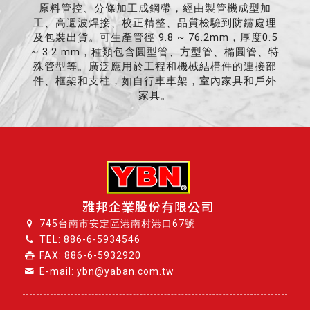
原料管控、分條加工成鋼帶，經由製管機成型加
工、高週波焊接、校正精整、品質檢驗到防鏽處理
及包裝出貨。可生產管徑 9.8 ~ 76.2mm，厚度0.5
~ 3.2 mm，種類包含圓型管、方型管、橢圓管、特
殊管型等。廣泛應用於工程和機械結構件的連接部
件、框架和支柱，如自行車車架，室內家具和戶外
家具。
雅邦企業股份有限公司
745台南市安定區港南村港口67號
TEL:
886-6-5934546
FAX: 886-6-5932920
E-mail: ybn@yaban.com.tw